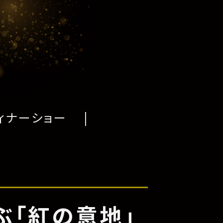
ィナーショー
ぶ「紅の意地」