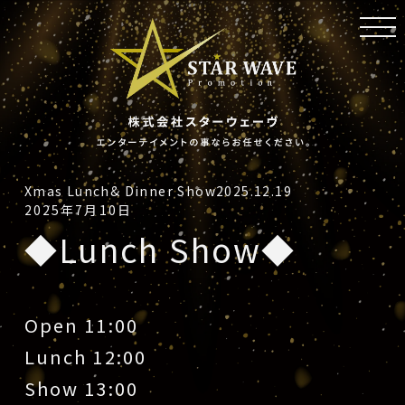
toggl
navig
Xmas Lunch& Dinner Show2025.12.19
2025年7月10日
◆Lunch Show◆
Open 11:00
Lunch 12:00
Show 13:00