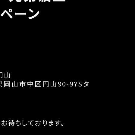
ンペーン
】
円山
山県岡山市中区円山90-9YSタ
り
お待ちしております。