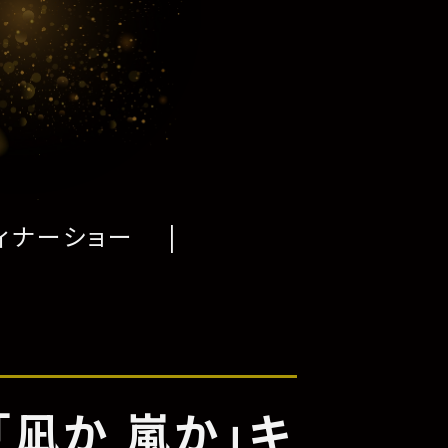
ィナーショー
「凪か 嵐か」キ