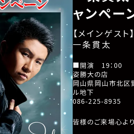
ャンペー
【メインゲスト
一条貫太
■開演 19：00
姿勝大の店
岡山県岡山市北区野
ル地下
086-225-8935
皆様のご来場心よ